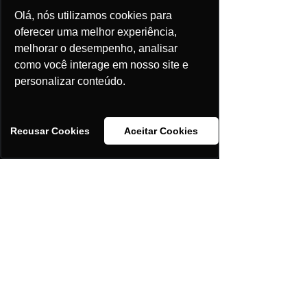
Olá, nós utilizamos cookies para
Draw Your Pet
oferecer uma melhor experiência,
Durante os primeiros meses de
melhorar o desempenho, analisar
pandemia, tivemos a ideia de
como você interage em nosso site e
disponibilizar um template nos
personalizar conteúdo.
stories do Instagram onde as
pessoas pudessem desenhar
seu pet utilizando as
ferramentas do próprio
Recusar Cookies
Aceitar Cookies
Instagram.