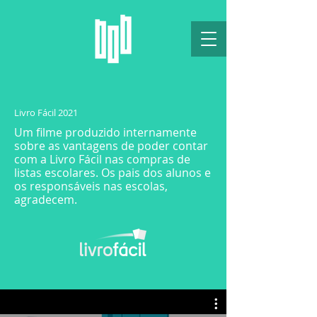
Livro Fácil 2021
Um filme produzido internamente
sobre as vantagens de poder contar
com a Livro Fácil nas compras de
listas escolares. Os pais dos alunos e
os responsáveis nas escolas,
agradecem.